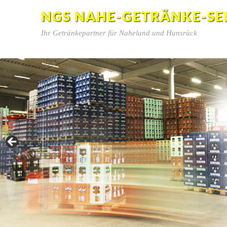
NGS NAHE-GETRÄNKE-SE
Ihr Getränkepartner für Naheland und Hunsrück