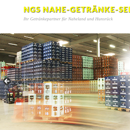
NGS NAHE-GETRÄNKE-SE
Ihr Getränkepartner für Naheland und Hunsrück